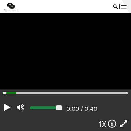
me
Ouvrir 
0:00
/
0:40