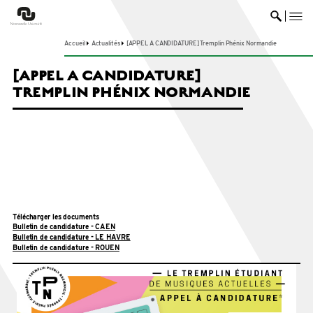
me
Ouvrir 
Accueil
Actualités
[APPEL A CANDIDATURE] Tremplin Phénix Normandie
[APPEL A CANDIDATURE]
TREMPLIN PHÉNIX NORMANDIE
Télécharger les documents
Bulletin de candidature - CAEN
Bulletin de candidature - LE HAVRE
Bulletin de candidature - ROUEN