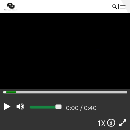
me
Ouvrir 
0:00
/
0:40