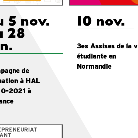
u 5 nov.
10 nov.
u 28
n.
3es Assises de la v
étudiante en
Normandie
pagne de
mation à HAL
0-2021 à
tance
EPRENEURIAT
IANT