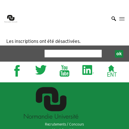
me
Ouvrir 
Les inscriptions ont été désactivées.
Recrutements / Concours