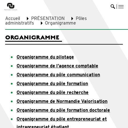
me
Ouvrir 
Accueil
PRÉSENTATION
Pôles
administratifs
Organigramme
ORGANIGRAMME
Organigramme du pilotage
Organigramme de l’agence comptable
Organigramme du pôle communication
Organigramme du pôle formation
Organigramme du pôle recherche
Organigramme de Normandie Valorisation
Organigramme du pôle formation doctorale
Organigramme du pôle entrepreneuriat et
intrapreneuriat étudiant