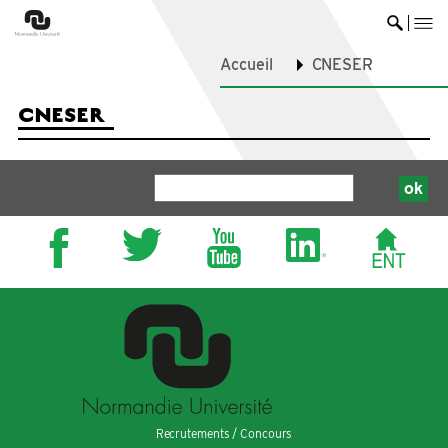
me
Ouvrir 
Accueil
CNESER
CNESER
Recrutements / Concours