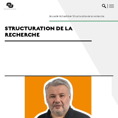
me
Ouvrir 
Accueil
Actualités
Structuration de la recherche
STRUCTURATION DE LA
RECHERCHE