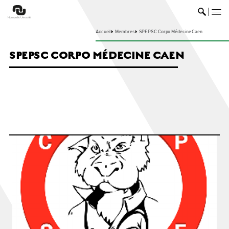
me
Ouvrir 
Accueil
Membres
SPEPSC Corpo Médecine Caen
SPEPSC CORPO MÉDECINE CAEN