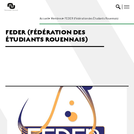
me
Ouvrir 
Accueil
Membres
FEDER (Fédération des Étudiants Rouennais)
FEDER (FÉDÉRATION DES
ÉTUDIANTS ROUENNAIS)