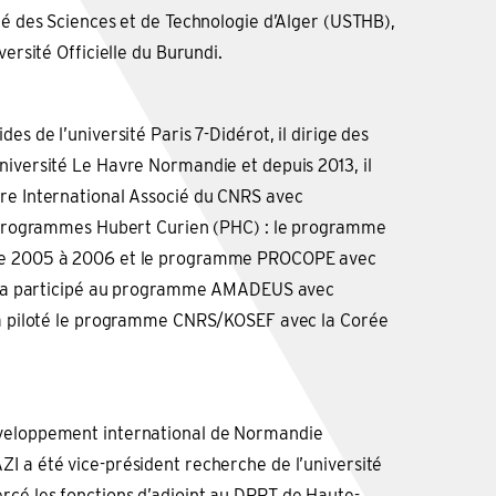
ité des Sciences et de Technologie d’Alger (USTHB),
versité Officielle du Burundi.
es de l’université Paris 7-Didérot, il dirige des
niversité Le Havre Normandie et depuis 2013, il
re International Associé du CNRS avec
ux programmes Hubert Curien (PHC) : le programme
de 2005 à 2006 et le programme PROCOPE avec
 Il a participé au programme AMADEUS avec
t a piloté le programme CNRS/KOSEF avec la Corée
éveloppement international de Normandie
I a été vice-président recherche de l’université
cé les fonctions d’adjoint au DRRT de Haute-