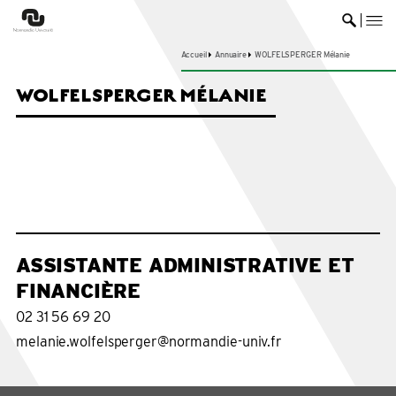
me
Ouvrir 
Accueil
Annuaire
WOLFELSPERGER Mélanie
WOLFELSPERGER MÉLANIE
ASSISTANTE ADMINISTRATIVE ET
FINANCIÈRE
02 31 56 69 20
melanie.wolfelsperger@normandie-univ.fr