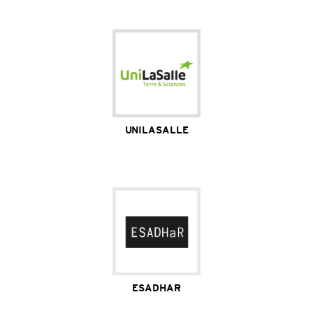
formation / 1 laboratoire de recherche / 85 partenariats
universitaires dans 40 pays
Site Internet
UNILASALLE
600 étudiants / 1 campus / 1 unité de recherche / 4
laboratoires de recherche
Site Internet
ESADHAR
350 étudiants / 2 campus / 4 départements de